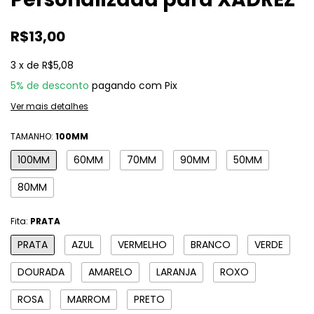
R$13,00
3
x
de
R$5,08
5% de desconto
pagando com Pix
Ver mais detalhes
TAMANHO:
100MM
100MM
60MM
70MM
90MM
50MM
80MM
Fita:
PRATA
PRATA
AZUL
VERMELHO
BRANCO
VERDE
DOURADA
AMARELO
LARANJA
ROXO
ROSA
MARROM
PRETO