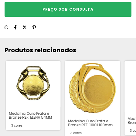
Produtos relacionados
Medalha Ouro Prata e
Bronze REF: ELENA 54MM
Meda
Medalha Ouro Prata e
Bron
Bronze REF: 11001 100mm
3 cores
30X
3 c
3 cores