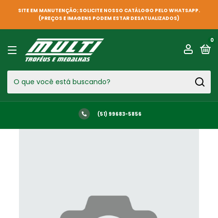
SITE EM MANUTENÇÃO; SOLICITE NOSSO CATÁLOGO PELO WHATSAPP.
(PREÇOS E IMAGENS PODEM ESTAR DESATUALIZADOS)
0
(51) 99683-5856