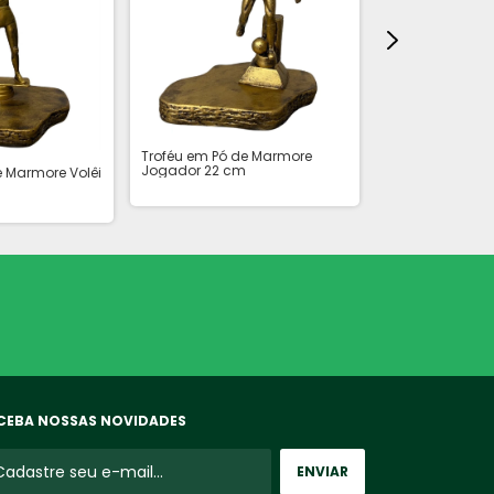
Troféu em Pó de Marmore
Jogador 22 cm
Troféu em Pó d
e Marmore Volêi
Goleiro 20cm
CEBA NOSSAS NOVIDADES