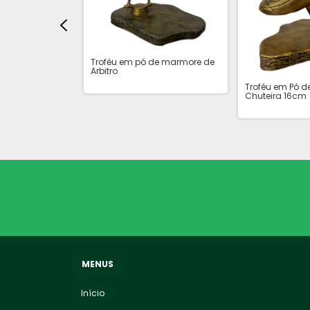
Troféu em pó de marmore de
Arbitro
Troféu em Pó 
Chuteira 16cm
de Marmore de
MENUS
Início