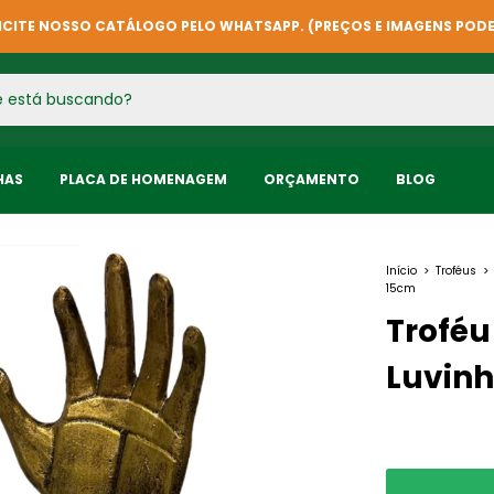
ICITE NOSSO CATÁLOGO PELO WHATSAPP. (PREÇOS E IMAGENS POD
HAS
PLACA DE HOMENAGEM
ORÇAMENTO
BLOG
Início
>
Troféus
>
15cm
Trofé
Luvin