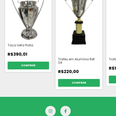
Taça Uefa Prata
R$390,01
Troféu em Alumínio Ref:
Trof
04
COMPRAR
R$
R$220,00
COMPRAR