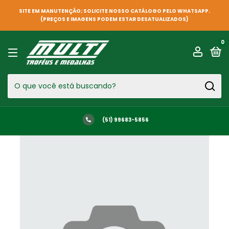
SITE EM MANUTENÇÃO; SOLICITE NOSSO CATÁLOGO PELO WHATSAPP.
(PREÇOS E IMAGENS PODEM ESTAR DESATUALIZADOS)
0
(51) 99683-5856