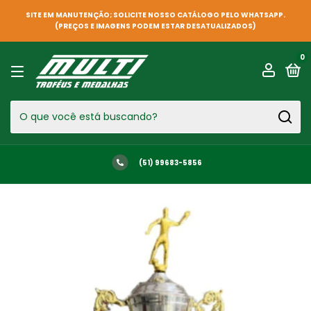
SITE EM MANUTENÇÃO; SOLICITE NOSSO CATÁLOGO PELO WHATSAPP.
(PREÇOS E IMAGENS PODEM ESTAR DESATUALIZADOS)
0
(51) 99683-5856