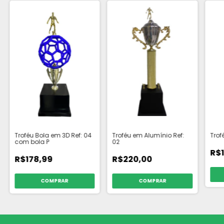
Troféu Bola em 3D Ref: 04
Troféu em Alumínio Ref:
Trof
com bola P
02
R$
R$178,99
R$220,00
COMPRAR
COMPRAR