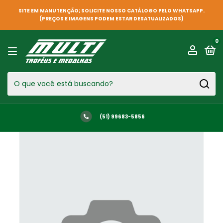
SITE EM MANUTENÇÃO; SOLICITE NOSSO CATÁLOGO PELO WHATSAPP.
(PREÇOS E IMAGENS PODEM ESTAR DESATUALIZADOS)
0
(51) 99683-5856