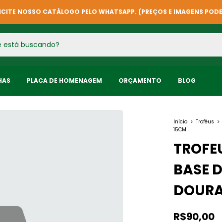
ICITE NOSSO CATÁLOGO PELO WHATSAPP. (PREÇOS E IMAGENS POD
HAS
PLACA DE HOMENAGEM
ORÇAMENTO
BLOG
Início
>
Troféus
>
15CM
TROFE
BASE D
DOURA
R$90,00