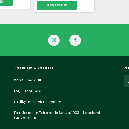
COMPRAR
ENTRE EM CONTATO
RE
5551989437914
(51) 99224-1461
multi@multitrofeus.com.br
Estr. Joaquim Teixeira de Souza, 1003 - Itacolomi,
Gravataí - RS