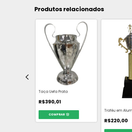
Produtos relacionados
ak de Chuteira
cm
Taça Uefa Prata
R$390,01
Troféu em Alumí
COMPRAR
R$220,00