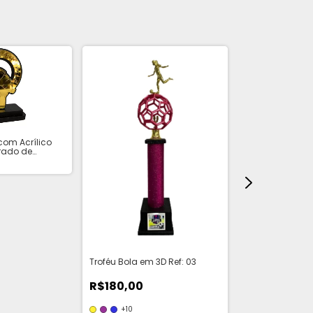
com Acrílico
rado de
Troféu Bola em 3D Ref: 03
Troféu em Alumí
R$180,00
R$185,00
+10