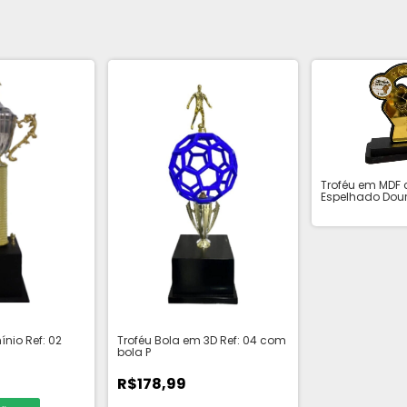
Troféu em MDF 
Espelhado Dou
Música
nio Ref: 02
Troféu Bola em 3D Ref: 04 com
bola P
R$178,99