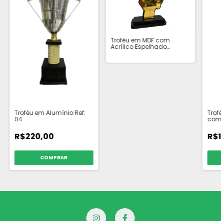
Troféu em MDF com
Acrílico Espelhado
Dourado de Música
Troféu em Alumínio Ref:
Trof
04
com 
R$220,00
R$
COMPRAR