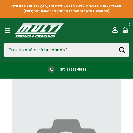
SITE EM MANUTENÇÃO; SOLICITE NOSSO CATÁLOGO PELO WHATSAPP.
(PREÇOS E IMAGENS PODEM ESTAR DESATUALIZADOS)
0
(51) 99683-5856